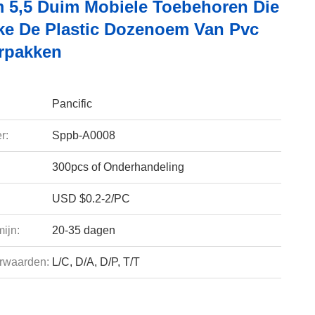
m 5,5 Duim Mobiele Toebehoren Die
jke De Plastic Dozenoem Van Pvc
rpakken
Pancific
r:
Sppb-A0008
300pcs of Onderhandeling
USD $0.2-2/PC
ijn:
20-35 dagen
rwaarden:
L/C, D/A, D/P, T/T