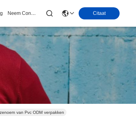
og
Neem Contact Met Ons Op
Citaat
 Dozenoem van Pvc ODM verpakken