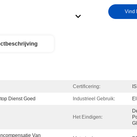
Vind 
ctbeschrijving
Certificering:
I
op Dienst Goed
Industrieel Gebruik:
El
De
Het Eindigen:
Po
G
ncompensatie Van 