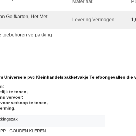
Materiaal:
P
an Golfkarton, Het Met 
Levering Vermogen:
1,
e toebehoren verpakking
uim Universele pvc Kleinhandelspakketvakje Telefoongevallen die
m;
lijk te tonen;
ns vervoer;
voor verkoop te tonen;
herming.
kkingszak
PP+ GOUDEN KLEREN