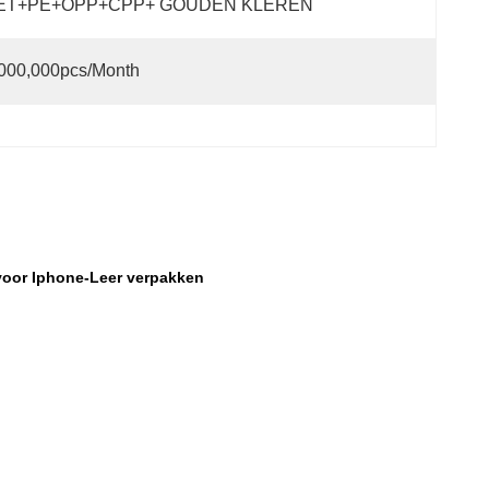
ET+PE+OPP+CPP+ GOUDEN KLEREN
000,000pcs/month
 voor Iphone-Leer verpakken