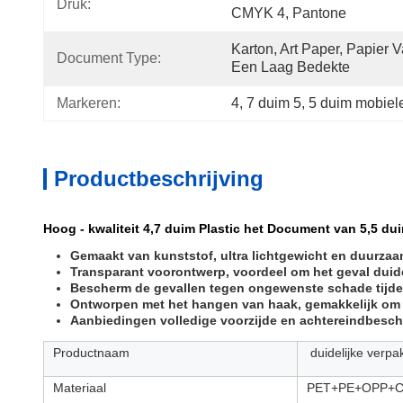
Druk:
CMYK 4, Pantone
Karton, Art Paper, Papier V
Document Type:
Een Laag Bedekte
Markeren:
4
, 
7 duim 5
, 
5 duim mobiel
Productbeschrijving
Hoog - kwaliteit 4,7 duim Plastic het Document van 5,5 d
Gemaakt van kunststof, ultra lichtgewicht en duurzaa
Transparant voorontwerp, voordeel om het geval duide
Bescherm de gevallen tegen ongewenste schade tijde
Ontworpen met het hangen van haak, gemakkelijk om 
Aanbiedingen volledige voorzijde en achtereindbesc
Productnaam
duidelijke verpa
Materiaal
PET+PE+OPP+C