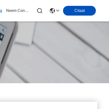
og
Neem Contact Met Ons Op
Citaat