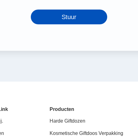
Stuur
Link
Producten
j.
Harde Giftdozen
en
Kosmetische Giftdoos Verpakking