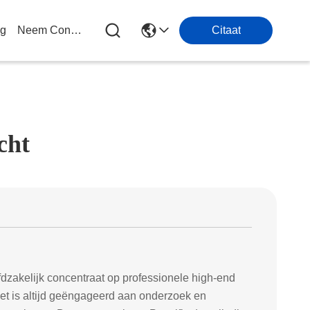
og
Neem Contact Met Ons Op
Citaat
cht
ofdzakelijk concentraat op professionele high-end
et is altijd geëngageerd aan onderzoek en