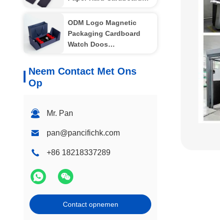
Smartphone Golf
ODM Logo Magnetic
Packaging Cardboard
Watch Doos
Metaallaminering
Neem Contact Met Ons
Op
Mr. Pan
pan@pancifichk.com
+86 18218337289
Contact opnemen