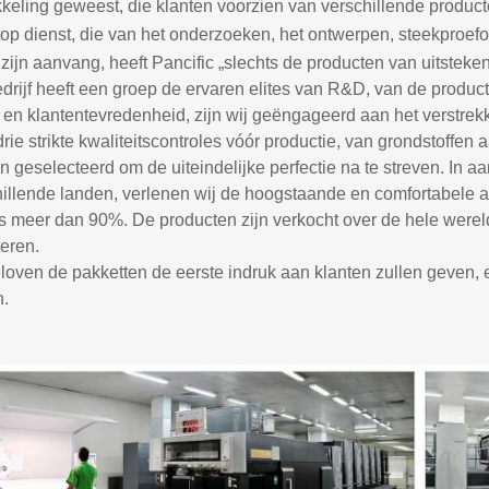
keling geweest, die klanten voorzien van verschillende producte
top dienst, die van het onderzoeken, het ontwerpen, steekproe
zijn aanvang, heeft Pancific „slechts de producten van uitsteken
drijf heeft een groep de ervaren elites van R&D, van de product
 en klantentevredenheid, zijn wij geëngageerd aan het verstrekk
drie strikte kwaliteitscontroles vóór productie, van grondstoffe
 geselecteerd om de uiteindelijke perfectie na te streven. In 
illende landen, verlenen wij de hoogstaande en comfortabele a
is meer dan 90%. De producten zijn verkocht over de hele werel
eren.
loven de pakketten de eerste indruk aan klanten zullen geven, 
.