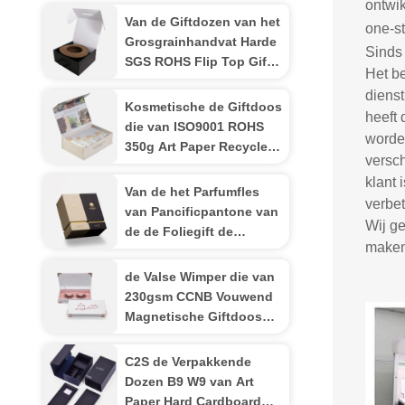
ontwik
Van de Giftdozen van het
one-s
Grosgrainhandvat Harde
Sinds 
SGS ROHS Flip Top Gift
Het be
Box
dienst
Kosmetische de Giftdoos
heeft 
die van ISO9001 ROHS
worden
350g Art Paper Recycled
versch
verpakken
klant 
Van de het Parfumfles
verbet
van Pancificpantone van
Wij ge
de de Foliegift de
maken
Gouden Dozen Matt
Coated
de Valse Wimper die van
230gsm CCNB Vouwend
Magnetische Giftdoos
K9K Golf verpakken
C2S de Verpakkende
Dozen B9 W9 van Art
Paper Hard Cardboard