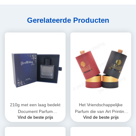
Gerelateerde Producten
210g met een laag bedekt
Het Vriendschappelijke
Document Parfum
Parfum die van Art Printing
Vind de beste prijs
Vind de beste prijs
Verpakkend Vakje 1mm
Recyclable Tube Packaging
1.5mm 2mm het Vakje van
Eco 120g verpakken
de Ladegift