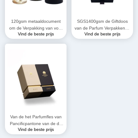
120gsm metaaldocument
SGS1400gsm de Giftdoos
om de Verpakking van voor
van de Parfum Verpakkende
Vind de beste prijs
Vind de beste prijs
Parfumproducten Waterige
Doos met de Glanzende
Deklaag
Laminering van het
Linthandvat
Van de het Parfumfles van
Pancificpantone van de de
Vind de beste prijs
Foliegift de Gouden Dozen
Matt Coated