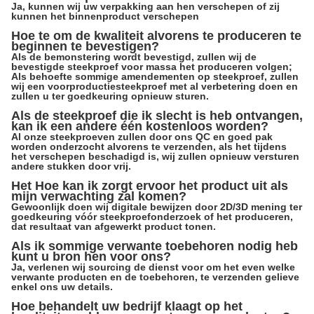
Ja, kunnen wij uw verpakking aan hen verschepen of zij
kunnen het binnenproduct verschepen
Hoe te om de kwaliteit alvorens te produceren te
beginnen te bevestigen?
Als de bemonstering wordt bevestigd, zullen wij de
bevestigde steekproef voor massa het produceren volgen;
Als behoefte sommige amendementen op steekproef, zullen
wij een voorproductiesteekproef met al verbetering doen en
zullen u ter goedkeuring opnieuw sturen.
Als de steekproef die ik slecht is heb ontvangen,
kan ik een andere één kostenloos worden?
Al onze steekproeven zullen door ons QC en goed pak
worden onderzocht alvorens te verzenden, als het tijdens
het verschepen beschadigd is, wij zullen opnieuw versturen
andere stukken door vrij.
Het Hoe kan ik zorgt ervoor het product uit als
mijn verwachting zal komen?
Gewoonlijk doen wij digitale bewijzen door 2D/3D mening ter
goedkeuring vóór steekproefonderzoek of het produceren,
dat resultaat van afgewerkt product tonen.
Als ik sommige verwante toebehoren nodig heb
kunt u bron hen voor ons?
Ja, verlenen wij sourcing de dienst voor om het even welke
verwante producten en de toebehoren, te verzenden gelieve
enkel ons uw details.
Hoe behandelt uw bedrijf klaagt op het