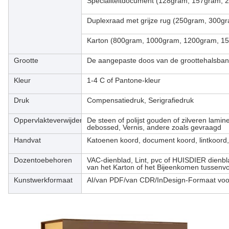
Specialiteitdocument (128gram, 157gram,
Duplexraad met grijze rug (250gram, 300g
Karton (800gram, 1000gram, 1200gram, 1
Grootte
De aangepaste doos van de groottehalsba
Kleur
1-4 C of Pantone-kleur
Druk
Compensatiedruk, Serigrafiedruk
Oppervlakteverwijdering
De steen of polijst gouden of zilveren lamin
debossed, Vernis, andere zoals gevraagd
Handvat
Katoenen koord, document koord, lintkoord,
Dozentoebehoren
VAC-dienblad, Lint, pvc of HUISDIER dienbl
van het Karton of het Bijeenkomen tussenv
Kunstwerkformaat
AI/van PDF/van CDR/InDesign-Formaat voo