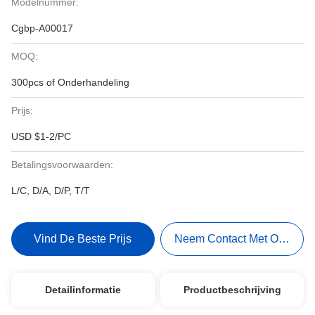
Modelnummer:
Cgbp-A00017
MOQ:
300pcs of Onderhandeling
Prijs:
USD $1-2/PC
Betalingsvoorwaarden:
L/C, D/A, D/P, T/T
Vind De Beste Prijs
Neem Contact Met Ons Op
Detailinformatie
Productbeschrijving