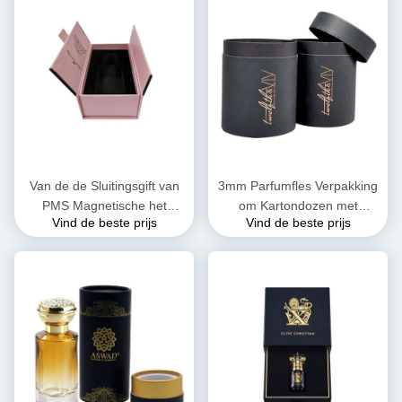
Van de de Sluitingsgift van
3mm Parfumfles Verpakking
PMS Magnetische het
om Kartondozen met
Vind de beste prijs
Vind de beste prijs
Parfum Verpakkende Doos
Deksels 10ml 30ml
met Lintoem ODM