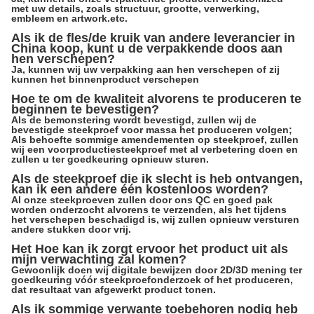
met uw details, zoals structuur, grootte, verwerking,
embleem en artwork.etc.
Als ik de fles/de kruik van andere leverancier in
China koop, kunt u de verpakkende doos aan
hen verschepen?
Ja, kunnen wij uw verpakking aan hen verschepen of zij
kunnen het binnenproduct verschepen
Hoe te om de kwaliteit alvorens te produceren te
beginnen te bevestigen?
Als de bemonstering wordt bevestigd, zullen wij de
bevestigde steekproef voor massa het produceren volgen;
Als behoefte sommige amendementen op steekproef, zullen
wij een voorproductiesteekproef met al verbetering doen en
zullen u ter goedkeuring opnieuw sturen.
Als de steekproef die ik slecht is heb ontvangen,
kan ik een andere één kostenloos worden?
Al onze steekproeven zullen door ons QC en goed pak
worden onderzocht alvorens te verzenden, als het tijdens
het verschepen beschadigd is, wij zullen opnieuw versturen
andere stukken door vrij.
Het Hoe kan ik zorgt ervoor het product uit als
mijn verwachting zal komen?
Gewoonlijk doen wij digitale bewijzen door 2D/3D mening ter
goedkeuring vóór steekproefonderzoek of het produceren,
dat resultaat van afgewerkt product tonen.
Als ik sommige verwante toebehoren nodig heb