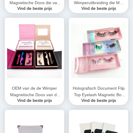
Magnetische Doos die van
Wimperuitbreiding die Met
Vind de beste prijs
Vind de beste prijs
de Raadsdouane ab-Fluit
een laag bedekt verpakken
verpakken IS Fluit
UV van de Doos
Magnetische Stijve Doos
OEM van de de Wimper
Holografisch Document Flip
Magnetische Doos van de
Top Eyelash Magnetic Box
Vind de beste prijs
Vind de beste prijs
Warenhuis Magnetische
met Linthandvat
Vouwende Gift ODM