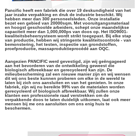
Pancific heeft een fabriek die over 19 deskundigheid van het
jaar inzake verpakking en druk de industrie beschikt. Wij
hebben meer dan 300 personeelsleden. Onze installatie
bezet een gebied van 20000sqm. Met vooruitgangsmateriaal
en hoogst geschoolde arbeiders, schept onze maandelijkse
capaciteit meer dan 1,000,000ps van doos op. Het ISO9001-
kwaliteitsbeheersysteem wordt strikt toegepast. Bij elke stap
van productie, hebben wij stringente kwaliteitscontrole - van
bemonstering, het testen, inspectie van grondstoffen,
proefproductie, massaproduktieprocédé aan OQC.
Aangezien PANCIFIC werd gevestigd, zijn wij geëngageerd
aan het bevorderen van de ontwikkeling geweest die
biologisch afbreekbaar en gerecycleerd kan zijn. De
milieubescherming zal een nieuwe manier zijn en wij wensen
dit wij ons beste kunnen proberen om elke in de wereld te
laten bij zich ons aansluiten en van het genieten. In onze
fabriek, zijn wij nu bereikte 99% van de materialen worden
gerecycleerd of biologisch afbreekbaar. Wij zullen onze
klanten een professionele raad verstrekken om de
verpakkende doos te laten duidelijk uitkomen, laat ook meer
mensen bij me ons aansluiten om ons enig huis te
beschermen.