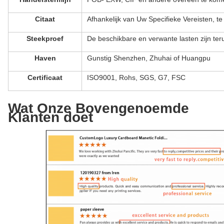
Citaat
Afhankelijk van Uw Specifieke Vereisten,
te
Steekproef
De beschikbare en verwante lasten zijn ter
Haven
Gunstig Shenzhen, Zhuhai of Huangpu
Certificaat
ISO9001, Rohs, SGS, G7, FSC
Wat Onze Bovengenoemde
Klanten doet