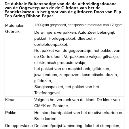
De dubbele Buitensporige van de de uitbreidingsdouane
van de Oogzweep van de de Giftdoos van het de
Fabriekskarton In het groot van de giftdozen Doos van Flip
Top String Ribbon Paper
Materialen
1200gsm greyboard, het speciale materiaal van 120gsm
Gebruik
De wimpers verpakken, Auto Zeer belangrijk
pakket, Horlogepakket, Bluetooth-
oortelefoonpakket,
Het pakket van de gegevenslijn, het pakket van
de Oortelefoon, Verpakkende vakjes, giftvakje,
elektronisch productenvakje,
het pakket van de machtsbank, giftdozen,
juwelendoos, zeepdozen, kosmetische dozen,
giftdozen,
Sunglasspakket, het pakket van het
Telefoongeval
Kleur
Volgens het verzoek van de klant; De kleur van
CMYK en Pantone-
Pakket
Het standaardpakket van het de uitvoerkarton en
Bruin karton
De oppervlakte
De steen/polijst laminering, folie het stempelen,