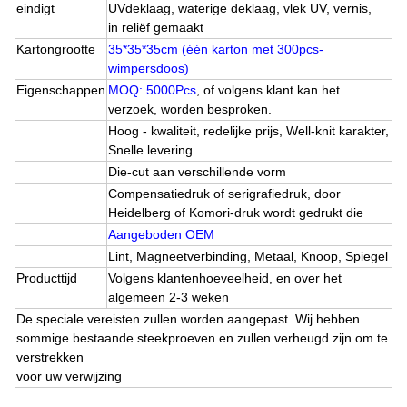
eindigt
UVdeklaag, waterige deklaag, vlek UV, vernis,
in reliëf gemaakt
Kartongrootte
35*35*35cm (één karton met 300pcs-
wimpersdoos)
Eigenschappen
MOQ: 5000Pcs
, of volgens klant
kan het
verzoek, worden besproken.
Hoog - kwaliteit, redelijke prijs, Well-knit karakter,
Snelle levering
Die-cut aan verschillende vorm
Compensatiedruk of serigrafiedruk, door
Heidelberg of Komori-druk wordt gedrukt die
Aangeboden OEM
Lint, Magneetverbinding, Metaal, Knoop, Spiegel
Producttijd
Volgens klantenhoeveelheid, en over het
algemeen 2-3 weken
De speciale vereisten zullen worden aangepast. Wij hebben
sommige bestaande steekproeven en zullen verheugd zijn om te
verstrekken
voor uw verwijzing