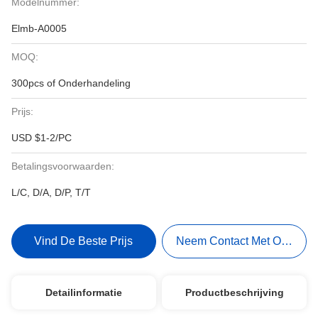
Modelnummer:
Elmb-A0005
MOQ:
300pcs of Onderhandeling
Prijs:
USD $1-2/PC
Betalingsvoorwaarden:
L/C, D/A, D/P, T/T
Vind De Beste Prijs
Neem Contact Met Ons Op
Detailinformatie
Productbeschrijving