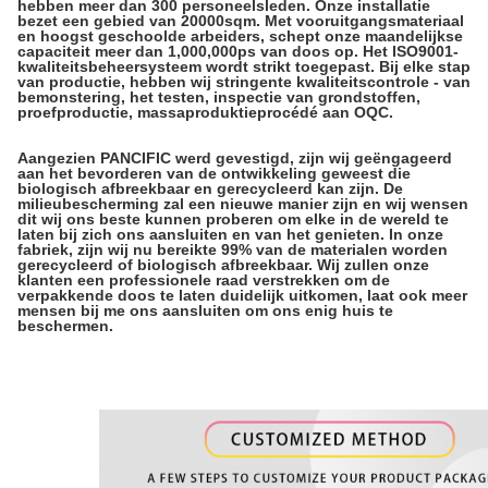
hebben meer dan 300 personeelsleden. Onze installatie
bezet een gebied van 20000sqm. Met vooruitgangsmateriaal
en hoogst geschoolde arbeiders, schept onze maandelijkse
capaciteit meer dan 1,000,000ps van doos op. Het ISO9001-
kwaliteitsbeheersysteem wordt strikt toegepast. Bij elke stap
van productie, hebben wij stringente kwaliteitscontrole - van
bemonstering, het testen, inspectie van grondstoffen,
proefproductie, massaproduktieprocédé aan OQC.
Aangezien PANCIFIC werd gevestigd, zijn wij geëngageerd
aan het bevorderen van de ontwikkeling geweest die
biologisch afbreekbaar en gerecycleerd kan zijn. De
milieubescherming zal een nieuwe manier zijn en wij wensen
dit wij ons beste kunnen proberen om elke in de wereld te
laten bij zich ons aansluiten en van het genieten. In onze
fabriek, zijn wij nu bereikte 99% van de materialen worden
gerecycleerd of biologisch afbreekbaar. Wij zullen onze
klanten een professionele raad verstrekken om de
verpakkende doos te laten duidelijk uitkomen, laat ook meer
mensen bij me ons aansluiten om ons enig huis te
beschermen.