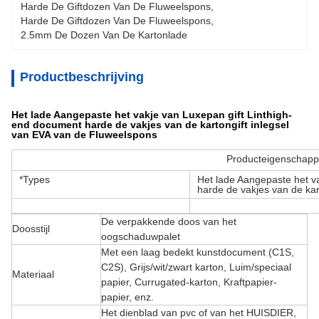
Harde De Giftdozen Van De Fluweelspons
, 
Harde De Giftdozen Van De Fluweelspons
, 
2.5mm De Dozen Van De Kartonlade
Productbeschrijving
Het lade Aangepaste het vakje van Luxepan gift Linthigh-
end document harde de vakjes van de kartongift inlegsel
van EVA van de Fluweelspons
Producteigenschap
*Types
Het lade Aangepaste het v
harde de vakjes van de kar
De verpakkende doos van het
Doosstijl
oogschaduwpalet
Met een laag bedekt kunstdocument (C1S,
C2S), Grijs/wit/zwart karton, Luim/speciaal
Materiaal
papier, Currugated-karton, Kraftpapier-
papier, enz.
Het dienblad van pvc of van het HUISDIER,