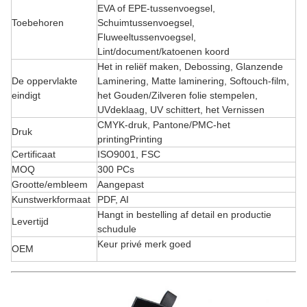
EVA of EPE-tussenvoegsel,
Toebehoren
Schuimtussenvoegsel,
Fluweeltussenvoegsel,
Lint/document/katoenen koord
Het in reliëf maken, Debossing, Glanzende
De oppervlakte
Laminering, Matte laminering, Softouch-film,
eindigt
het Gouden/Zilveren folie stempelen,
UVdeklaag, UV schittert, het Vernissen
CMYK-druk, Pantone/PMC-het
Druk
printingPrinting
Certificaat
ISO9001, FSC
MOQ
300 PCs
Grootte/embleem
Aangepast
Kunstwerkformaat
PDF, AI
Hangt in bestelling af detail en productie
Levertijd
schudule
Keur privé merk goed
OEM